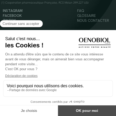
(1) Coopération pharmaceutique Française, RCS Melun 399 227 636
INSTAGRAM
FAQ
FACEBOOK
GLOSSAIRE
TIKTOK
NOUS CONTACTER
YOUTUBE
Mentions légales
Conditions Générales d’Utilisation
Politique en matière de cookies
© 2024 Oenobiol Paris
POUR VOTRE SANTÉ, MANGEZ AU MOINS CINQ FRUITS ET LÉGUMES PAR JOUR -
WWW.MANGERBOUGER.FR
Les complément alimentaires doivent être utilisés dans le cadre d'un mode de vie sain et
ne pas être utilisés comme substituts d'un régimes alimentaire varié et équilibré.
Réservé à l'adulte. Consulter attentivement l'étiquetage des produits avant l'utilisation.