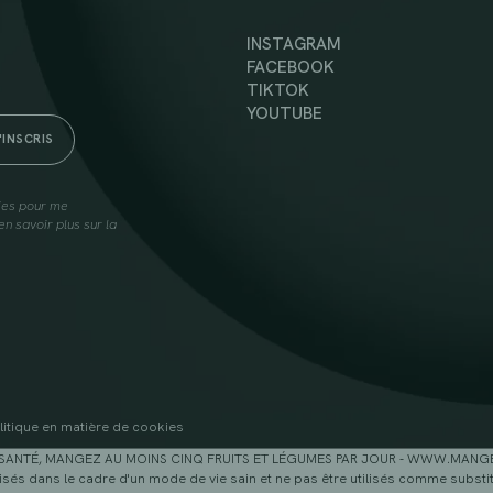
INSTAGRAM
FACEBOOK
TIKTOK
YOUTUBE
lies pour me
n savoir plus sur la
litique en matière de cookies
SANTÉ, MANGEZ AU MOINS CINQ FRUITS ET LÉGUMES PAR JOUR - WWW.MAN
sés dans le cadre d'un mode de vie sain et ne pas être utilisés comme substitu