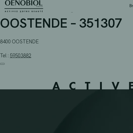
APOTHEEK SEYNHAVE 
Skip
B
to
content
OOSTENDE – 351307
8400 OOSTENDE
Tel :
59503882
ACTIV