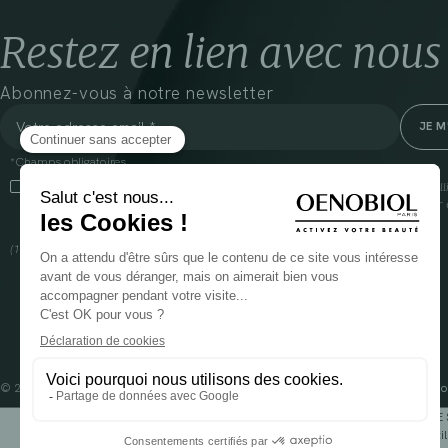
Restez en lien avec nous
Abonnez-vous à notre newsletter
*Champs obligatoires
En cliquant sur cette case, j’accepte que Cooper(1) traite les données recueil
communiquer des informations commerciales sur ses produits et offres. Pour e
gestion de vos données et vos droits, rendez-vous
ici
(1) Coopération pharmaceutique Française, RCS Melun 399 227 636
© 2024 OENOBIOL PARIS
Mentions légales
Conditions Générales d’Utilisation
Po
POUR VOTRE 
Les complément alimentaires doivent être utili