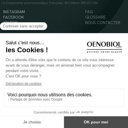
(1) Coopération pharmaceutique Française, RCS Melun 399 227 636
INSTAGRAM
FAQ
FACEBOOK
GLOSSAIRE
TIKTOK
NOUS CONTACTER
YOUTUBE
Mentions légales
Conditions Générales d’Utilisation
Politique en matière de cookies
© 2024 Oenobiol Paris
POUR VOTRE SANTÉ, MANGEZ AU MOINS CINQ FRUITS ET LÉGUMES PAR JOUR -
WWW.MANGERBOUGER.FR
Les complément alimentaires doivent être utilisés dans le cadre d'un mode de vie sain et
ne pas être utilisés comme substituts d'un régimes alimentaire varié et équilibré.
Réservé à l'adulte. Consulter attentivement l'étiquetage des produits avant l'utilisation.