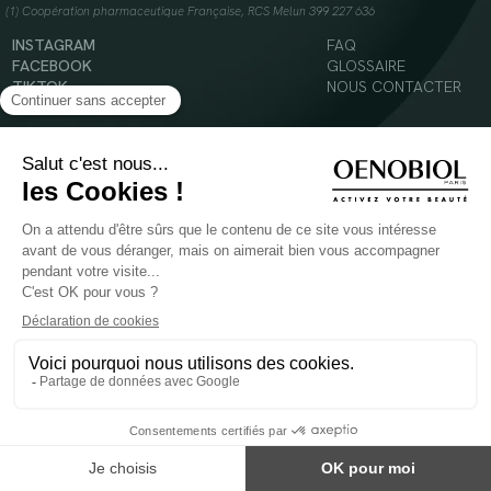
(1) Coopération pharmaceutique Française, RCS Melun 399 227 636
INSTAGRAM
FAQ
FACEBOOK
GLOSSAIRE
TIKTOK
NOUS CONTACTER
YOUTUBE
Mentions légales
Conditions Générales d’Utilisation
Politique en matière de cookies
© 2024 Oenobiol Paris
POUR VOTRE SANTÉ, MANGEZ AU MOINS CINQ FRUITS ET LÉGUMES PAR JOUR -
WWW.MANGERBOUGER.FR
Les complément alimentaires doivent être utilisés dans le cadre d'un mode de vie sain et
ne pas être utilisés comme substituts d'un régimes alimentaire varié et équilibré.
Réservé à l'adulte. Consulter attentivement l'étiquetage des produits avant l'utilisation.