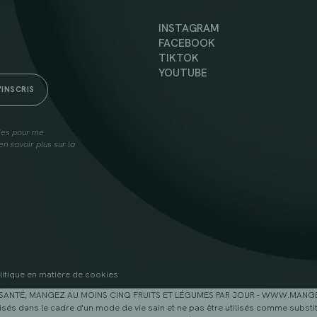
INSTAGRAM
FACEBOOK
TIKTOK
YOUTUBE
lies pour me
n savoir plus sur la
litique en matière de cookies
SANTÉ, MANGEZ AU MOINS CINQ FRUITS ET LÉGUMES PAR JOUR - WWW.MAN
sés dans le cadre d'un mode de vie sain et ne pas être utilisés comme substitu