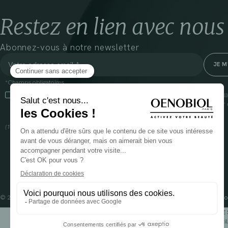
Restez en lien avec nous
Abonnez-vous à notre newsletter
*Champs obligatoires
En cliquant sur cette case, j’accepte que Cooper(1) traite les données recueil
communiquer des informations commerciales sur ses produits et offres. Pour e
gestion de vos données et vos droits, rendez-vous
ici
(1) Coopération pharmaceutique Française, RCS Melun 399 227 636
© 2024 OENOBIOL PARIS
Mentions légales
Conditions Générales d’Utilisation
Po
POUR VOTRE 
Les complément alimentaires doivent être utili