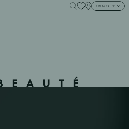
220603 – WEZE –
FRENCH - BE
BEAUTÉ