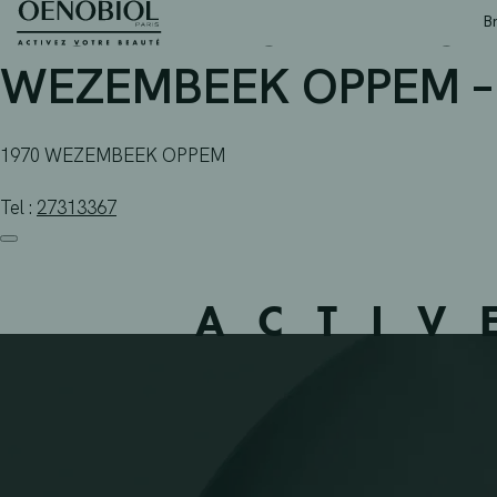
APOTHEEK STEVENS –
Skip
B
to
content
WEZEMBEEK OPPEM –
1970 WEZEMBEEK OPPEM
Tel :
27313367
ACTIV