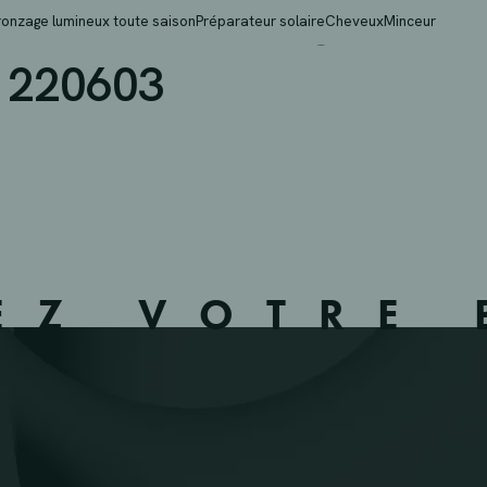
 WEZEMBEEK OPPEM – 
ronzage lumineux toute saison
Préparateur solaire
Cheveux
Minceur
 220603
EZ VOTRE 