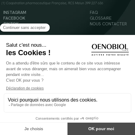
(1) Coopération pharmaceutique Française, RCS Melun 399 227 636
INSTAGRAM
FAQ
FACEBOOK
GLOSSAIRE
TIKTOK
NOUS CONTACTER
YOUTUBE
Mentions légales
Conditions Générales d’Utilisation
Politique en matière de cookies
© 2024 Oenobiol Paris
POUR VOTRE SANTÉ, MANGEZ AU MOINS CINQ FRUITS ET LÉGUMES PAR JOUR -
WWW.MANGERBOUGER.FR
Les complément alimentaires doivent être utilisés dans le cadre d'un mode de vie sain et
ne pas être utilisés comme substituts d'un régimes alimentaire varié et équilibré.
Réservé à l'adulte. Consulter attentivement l'étiquetage des produits avant l'utilisation.