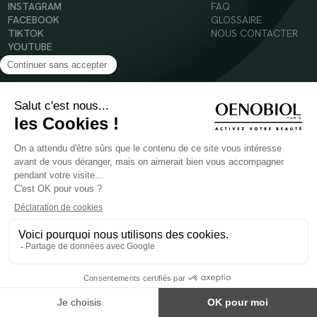
INSTAGRAM
FAQ
FACEBOOK
GLOSSAIRE
TIKTOK
NOUS CONTACTER
YOUTUBE
Mentions légales
Conditions Générales d’Utilisation
Politique en matière de cookies
© 2024 Oenobiol Paris
POUR VOTRE SANTÉ, MANGEZ AU MOINS CINQ FRUITS ET LÉGUMES PAR JOUR -
WWW.MANGERBOUGER.FR
Les complément alimentaires doivent être utilisés dans le cadre d'un mode de vie sain et
ne pas être utilisés comme substituts d'un régimes alimentaire varié et équilibré.
Réservé à l'adulte. Consulter attentivement l'étiquetage des produits avant l'utilisation.