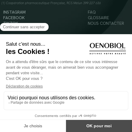
(1) Coopération pharmaceutique Française, RCS Melun 399 227 636
INSTAGRAM
FAQ
FACEBOOK
GLOSSAIRE
TIKTOK
NOUS CONTACTER
YOUTUBE
Mentions légales
Conditions Générales d’Utilisation
Politique en matière de cookies
© 2024 Oenobiol Paris
POUR VOTRE SANTÉ, MANGEZ AU MOINS CINQ FRUITS ET LÉGUMES PAR JOUR -
WWW.MANGERBOUGER.FR
Les complément alimentaires doivent être utilisés dans le cadre d'un mode de vie sain et
ne pas être utilisés comme substituts d'un régimes alimentaire varié et équilibré.
Réservé à l'adulte. Consulter attentivement l'étiquetage des produits avant l'utilisation.