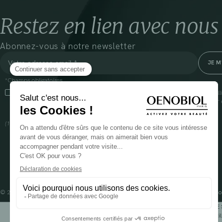
Restez en lien avec nous
Abonnez-vous à notre newsletter
*Champs obligatoires
En cliquant sur cette case, j’accepte que Cooper(1) traite les données recueil
communiquer des informations commerciales sur ses produits et offres. Pour e
gestion de vos données et vos droits, rendez-vous
ici
(1) Coopération pharmaceutique Française, RCS Melun 399 227 636
© 2024 OENOBIOL PARIS
Mentions légales
Conditions Générales d’Utilisation
Po
POUR VOTRE 
Les complément alimentaires doivent être utili