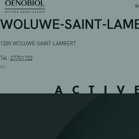
APOTHEEK TELLIER – 
Skip
B
to
content
WOLUWE-SAINT-LAMBE
1200 WOLUWE-SAINT-LAMBERT
Tel :
27701722
ACTIV