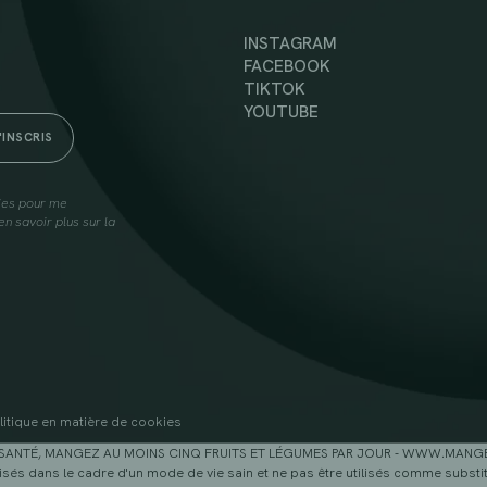
INSTAGRAM
FACEBOOK
TIKTOK
YOUTUBE
lies pour me
n savoir plus sur la
litique en matière de cookies
SANTÉ, MANGEZ AU MOINS CINQ FRUITS ET LÉGUMES PAR JOUR - WWW.MAN
sés dans le cadre d'un mode de vie sain et ne pas être utilisés comme substitu