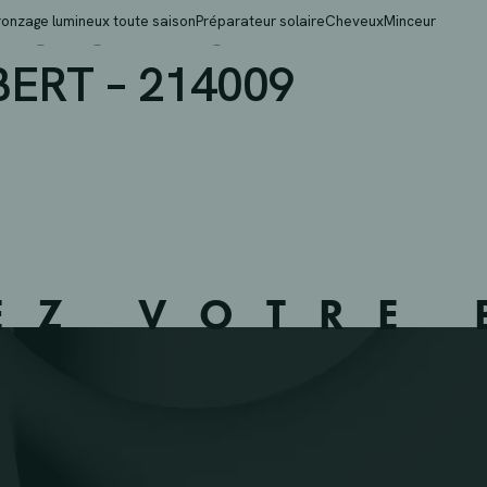
WOLUWE-SAINT-LAMBER
ronzage lumineux toute saison
Préparateur solaire
Cheveux
Minceur
RT – 214009
EZ VOTRE 