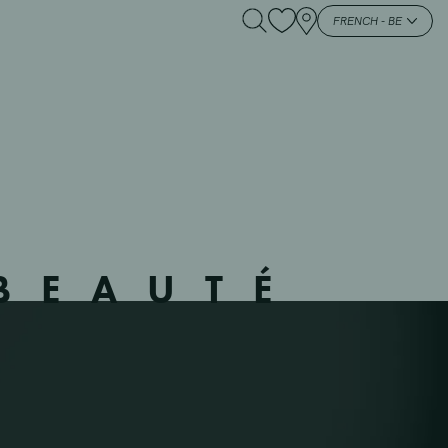
T – 214009 – –
FRENCH - BE
BEAUTÉ