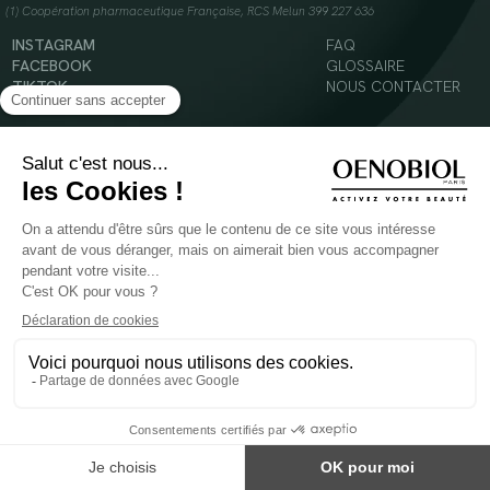
(1) Coopération pharmaceutique Française, RCS Melun 399 227 636
INSTAGRAM
FAQ
FACEBOOK
GLOSSAIRE
TIKTOK
NOUS CONTACTER
YOUTUBE
Mentions légales
Conditions Générales d’Utilisation
Politique en matière de cookies
© 2024 Oenobiol Paris
POUR VOTRE SANTÉ, MANGEZ AU MOINS CINQ FRUITS ET LÉGUMES PAR JOUR -
WWW.MANGERBOUGER.FR
Les complément alimentaires doivent être utilisés dans le cadre d'un mode de vie sain et
ne pas être utilisés comme substituts d'un régimes alimentaire varié et équilibré.
Réservé à l'adulte. Consulter attentivement l'étiquetage des produits avant l'utilisation.