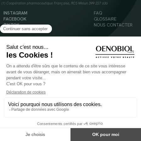
(1) Coopération pharmaceutique Française, RCS Melun 399 227 636
INSTAGRAM
FAQ
FACEBOOK
GLOSSAIRE
TIKTOK
NOUS CONTACTER
YOUTUBE
Mentions légales
Conditions Générales d’Utilisation
Politique en matière de cookies
© 2024 Oenobiol Paris
POUR VOTRE SANTÉ, MANGEZ AU MOINS CINQ FRUITS ET LÉGUMES PAR JOUR -
WWW.MANGERBOUGER.FR
Les complément alimentaires doivent être utilisés dans le cadre d'un mode de vie sain et
ne pas être utilisés comme substituts d'un régimes alimentaire varié et équilibré.
Réservé à l'adulte. Consulter attentivement l'étiquetage des produits avant l'utilisation.