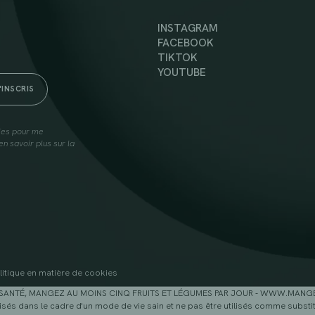
INSTAGRAM
FACEBOOK
TIKTOK
YOUTUBE
lies pour me
n savoir plus sur la
litique en matière de cookies
SANTÉ, MANGEZ AU MOINS CINQ FRUITS ET LÉGUMES PAR JOUR - WWW.MAN
sés dans le cadre d'un mode de vie sain et ne pas être utilisés comme substitu