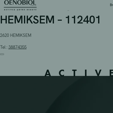
APOTHEEK TUYTELEERS
Skip
B
to
content
HEMIKSEM – 112401
2620 HEMIKSEM
Tel :
38874355
ACTIV