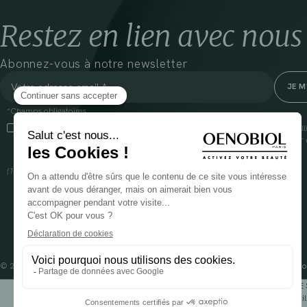
Restez en lien avec nous
Abonnez-vous à notre newsletter
*Champs obligatoires
En cliquant sur cette case, j’accepte que Cooper(1) traite les données recueil
communiquer des informations commerciales sur ses produits et offres. Pour e
gestion de vos données et vos droits, rendez-vous
ici
(1) Coopération pharmaceutique Française, RCS Melun 399 227 636
© 2024 OENOBIOL PARIS
Mentions légales
Conditions Générales d’Utilisation
Po
POUR VOTRE 
Les complément alimentaires doivent être utili