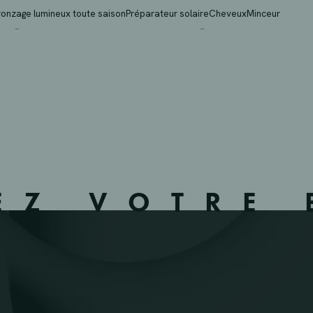
 NV – HEMIKSEM – 11
ronzage lumineux toute saison
Préparateur solaire
Cheveux
Minceur
EZ VOTRE 