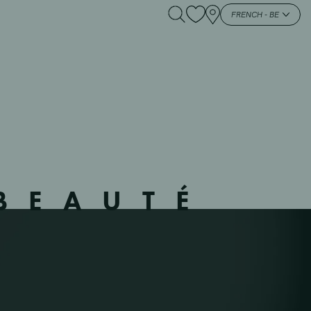
2401 – HEMIK –
FRENCH - BE
BEAUTÉ