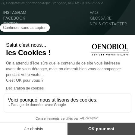
(1) Coopération pharmaceutique Française, RCS Melun 399 227 636
INSTAGRAM
FAQ
FACEBOOK
GLOSSAIRE
TIKTOK
NOUS CONTACTER
YOUTUBE
Mentions légales
Conditions Générales d’Utilisation
Politique en matière de cookies
© 2024 Oenobiol Paris
POUR VOTRE SANTÉ, MANGEZ AU MOINS CINQ FRUITS ET LÉGUMES PAR JOUR -
WWW.MANGERBOUGER.FR
Les complément alimentaires doivent être utilisés dans le cadre d'un mode de vie sain et
ne pas être utilisés comme substituts d'un régimes alimentaire varié et équilibré.
Réservé à l'adulte. Consulter attentivement l'étiquetage des produits avant l'utilisation.