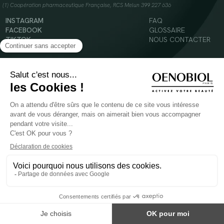
(1) Coopération pharmaceutique Française, RCS Melun 399 227 636
INSTAGRAM
FAQ
FACEBOOK
GLOSSAIRE
TIKTOK
NOUS CONTACTER
YOUTUBE
Mentions légales
Conditions Générales d’Utilisation
Politique en matière de cookies
© 2024 Oenobiol Paris
POUR VOTRE SANTÉ, MANGEZ AU MOINS CINQ FRUITS ET LÉGUMES PAR JOUR -
WWW.MANGERBOUGER.FR
Les complément alimentaires doivent être utilisés dans le cadre d'un mode de vie sain et
ne pas être utilisés comme substituts d'un régimes alimentaire varié et équilibré.
Réservé à l'adulte. Consulter attentivement l'étiquetage des produits avant l'utilisation.