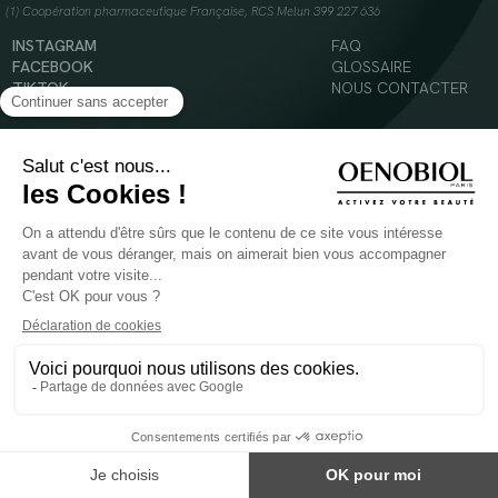
(1) Coopération pharmaceutique Française, RCS Melun 399 227 636
INSTAGRAM
FAQ
FACEBOOK
GLOSSAIRE
TIKTOK
NOUS CONTACTER
YOUTUBE
Mentions légales
Conditions Générales d’Utilisation
Politique en matière de cookies
© 2024 Oenobiol Paris
POUR VOTRE SANTÉ, MANGEZ AU MOINS CINQ FRUITS ET LÉGUMES PAR JOUR -
WWW.MANGERBOUGER.FR
Les complément alimentaires doivent être utilisés dans le cadre d'un mode de vie sain et
ne pas être utilisés comme substituts d'un régimes alimentaire varié et équilibré.
Réservé à l'adulte. Consulter attentivement l'étiquetage des produits avant l'utilisation.