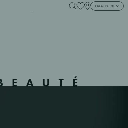
AAS – 444502 –
FRENCH - BE
BEAUTÉ