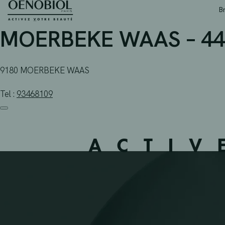
APOTHEEK VAN DER W
Skip
B
to
content
MOERBEKE WAAS – 44
9180 MOERBEKE WAAS
Tel :
93468109
ACTIV