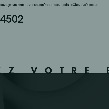
EKEN BV- MOERBEKE W
ronzage lumineux toute saison
Préparateur solaire
Cheveux
Minceur
4502
EZ VOTRE 