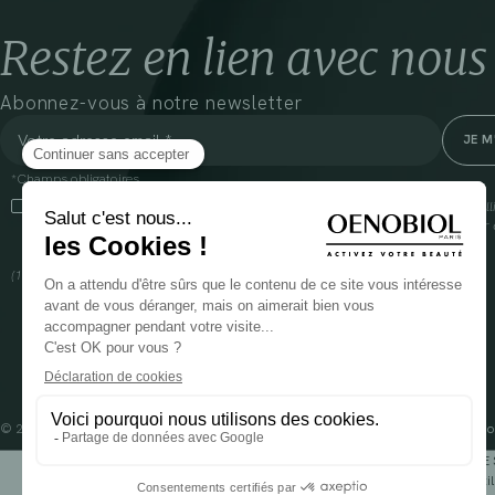
Restez en lien avec nous
Abonnez-vous à notre newsletter
*Champs obligatoires
En cliquant sur cette case, j’accepte que Cooper(1) traite les données recueil
communiquer des informations commerciales sur ses produits et offres. Pour e
gestion de vos données et vos droits, rendez-vous
ici
(1) Coopération pharmaceutique Française, RCS Melun 399 227 636
© 2024 OENOBIOL PARIS
Mentions légales
Conditions Générales d’Utilisation
Po
POUR VOTRE 
Les complément alimentaires doivent être utili