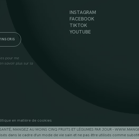
INSTAGRAM
FACEBOOK
TIKTOK
YOUTUBE
lies pour me
n savoir plus sur la
litique en matière de cookies
SANTÉ, MANGEZ AU MOINS CINQ FRUITS ET LÉGUMES PAR JOUR - WWW.MAN
sés dans le cadre d'un mode de vie sain et ne pas être utilisés comme substitu