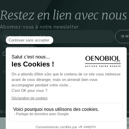
Restez en lien avec nous
Abonnez-vous à notre newsletter
*Champs obligatoires
En cliquant sur cette case, j’accepte que Cooper(1) traite les données recueil
communiquer des informations commerciales sur ses produits et offres. Pour e
gestion de vos données et vos droits, rendez-vous
ici
(1) Coopération pharmaceutique Française, RCS Melun 399 227 636
© 2024 OENOBIOL PARIS
Mentions légales
Conditions Générales d’Utilisation
Po
POUR VOTRE 
Les complément alimentaires doivent être utili