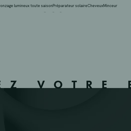
EKE VOSSELARE – NEV
ronzage lumineux toute saison
Préparateur solaire
Cheveux
Minceur
EZ VOTRE 