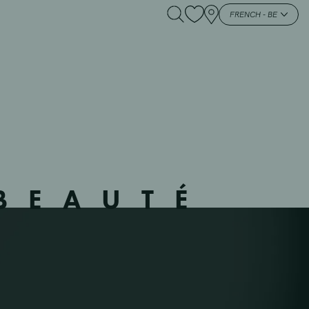
ELE – 444904 –
FRENCH - BE
BEAUTÉ