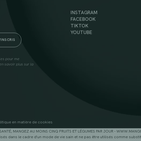
INSTAGRAM
FACEBOOK
TIKTOK
YOUTUBE
lies pour me
n savoir plus sur la
litique en matière de cookies
SANTÉ, MANGEZ AU MOINS CINQ FRUITS ET LÉGUMES PAR JOUR - WWW.MAN
sés dans le cadre d'un mode de vie sain et ne pas être utilisés comme substitu