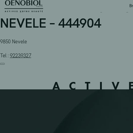
APOTHEEK VAN GANSB
Skip
B
to
content
NEVELE – 444904
9850 Nevele
Tel :
92239327
ACTIV