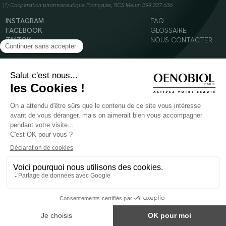
(1) Coopération pharmaceutique Française, RCS Melun 399 227 636
INSTAGRAM
FAQ
FACEBOOK
GLOSSAIRE
TIKTOK
NOUS CONTACTER
YOUTUBE
Mentions légales
Conditions Générales d’Utilisation
Politique en matière de cookies
© 2024 Oenobiol Paris
POUR VOTRE SANTÉ, MANGEZ AU MOINS CINQ FRUITS ET LÉGUMES PAR JOUR -
WWW.MANGERBOUGER.FR
Les complément alimentaires doivent être utilisés dans le cadre d'un mode de vie sain et
ne pas être utilisés comme substituts d'un régimes alimentaire varié et équilibré.
Réservé à l'adulte. Consulter attentivement l'étiquetage des produits avant l'utilisation.