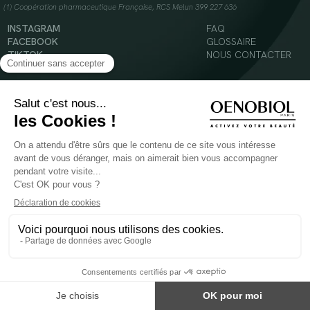
(1) Coopération pharmaceutique Française, RCS Melun 399 227 636
INSTAGRAM
FAQ
FACEBOOK
GLOSSAIRE
TIKTOK
NOUS CONTACTER
YOUTUBE
Mentions légales
Conditions Générales d’Utilisation
Politique en matière de cookies
© 2024 Oenobiol Paris
POUR VOTRE SANTÉ, MANGEZ AU MOINS CINQ FRUITS ET LÉGUMES PAR JOUR -
WWW.MANGERBOUGER.FR
Les complément alimentaires doivent être utilisés dans le cadre d'un mode de vie sain et
ne pas être utilisés comme substituts d'un régimes alimentaire varié et équilibré.
Réservé à l'adulte. Consulter attentivement l'étiquetage des produits avant l'utilisation.