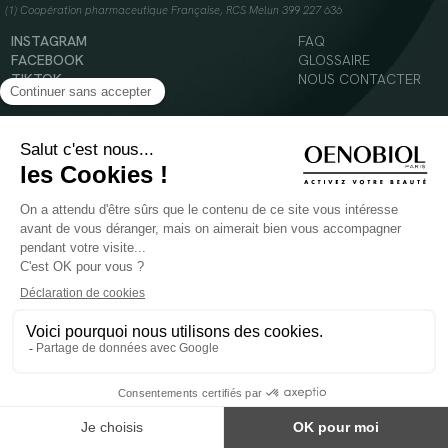
(1) Coopération pharmaceutique Française, RCS Melun 399 227 636
INSTAGRAM
FAQ
FACEBOOK
GLOSSAIRE
TIKTOK
NOUS CONTACTER
YOUTUBE
Mentions légales
Conditions Générales d’Utilisation
Politique en matière de cookies
© 2024 Oenobiol Paris
POUR VOTRE SANTÉ, MANGEZ AU MOINS CINQ FRUITS ET LÉGUMES PAR JOUR -
WWW.MANGERBOUGER.FR
Les complément alimentaires doivent être utilisés dans le cadre d'un mode de vie sain et
ne pas être utilisés comme substituts d'un régimes alimentaire varié et équilibré.
Réservé à l'adulte. Consulter attentivement l'étiquetage des produits avant l'utilisation.