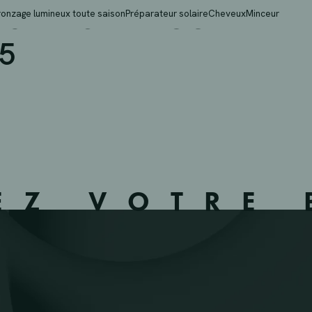
LAEGHE – OUDENAARDE
ronzage lumineux toute saison
Préparateur solaire
Cheveux
Minceur
5
EZ VOTRE 