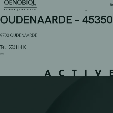
APOTHEEK VAN OMMES
Skip
B
to
content
OUDENAARDE – 45350
9700 OUDENAARDE
Tel :
55311410
ACTIV