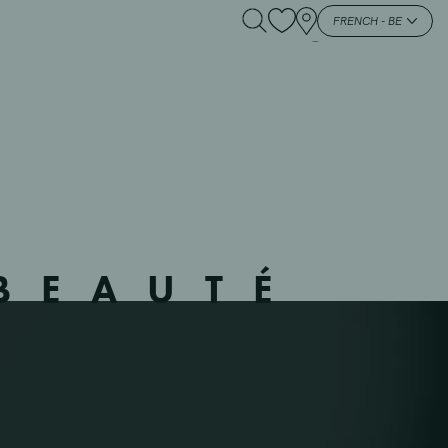
 – 453505 – O –
FRENCH - BE
BEAUTÉ