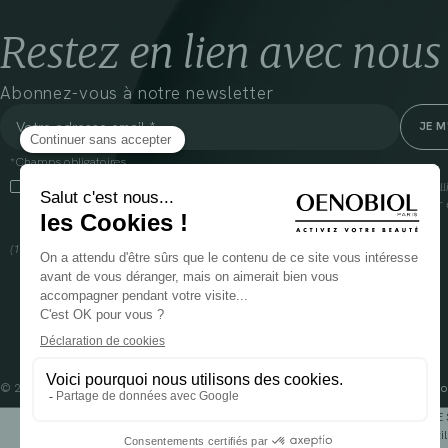
Restez en lien avec nous
Abonnez-vous à notre newsletter
*Champs obligatoires
En cliquant sur cette case, j’accepte que Cooper(1) traite les données recueil
communiquer des informations commerciales sur ses produits et offres. Pour e
gestion de vos données et vos droits, rendez-vous
ici
(1) Coopération pharmaceutique Française, RCS Melun 399 227 636
© 2024 OENOBIOL PARIS
Mentions légales
Conditions Générales d’Utilisation
Po
POUR VOTRE 
Les complément alimentaires doivent être utili