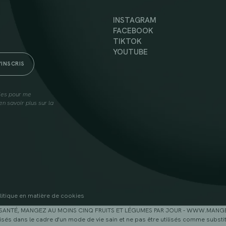
INSTAGRAM
FACEBOOK
TIKTOK
YOUTUBE
lies pour me
n savoir plus sur la
litique en matière de cookies
SANTÉ, MANGEZ AU MOINS CINQ FRUITS ET LÉGUMES PAR JOUR - WWW.MAN
sés dans le cadre d'un mode de vie sain et ne pas être utilisés comme substitu