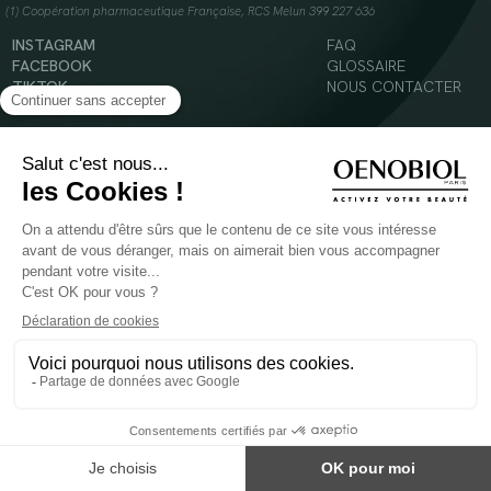
(1) Coopération pharmaceutique Française, RCS Melun 399 227 636
INSTAGRAM
FAQ
FACEBOOK
GLOSSAIRE
TIKTOK
NOUS CONTACTER
YOUTUBE
Mentions légales
Conditions Générales d’Utilisation
Politique en matière de cookies
© 2024 Oenobiol Paris
POUR VOTRE SANTÉ, MANGEZ AU MOINS CINQ FRUITS ET LÉGUMES PAR JOUR -
WWW.MANGERBOUGER.FR
Les complément alimentaires doivent être utilisés dans le cadre d'un mode de vie sain et
ne pas être utilisés comme substituts d'un régimes alimentaire varié et équilibré.
Réservé à l'adulte. Consulter attentivement l'étiquetage des produits avant l'utilisation.