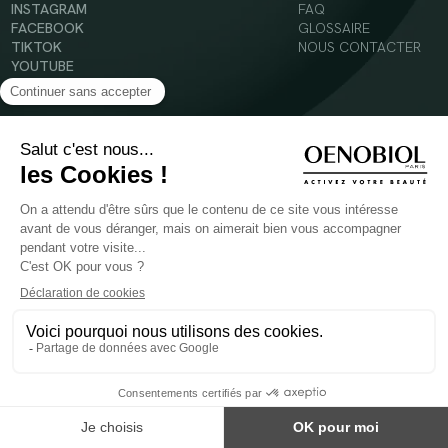
INSTAGRAM
FAQ
FACEBOOK
GLOSSAIRE
TIKTOK
NOUS CONTACTER
YOUTUBE
Mentions légales
Conditions Générales d’Utilisation
Politique en matière de cookies
© 2024 Oenobiol Paris
POUR VOTRE SANTÉ, MANGEZ AU MOINS CINQ FRUITS ET LÉGUMES PAR JOUR -
WWW.MANGERBOUGER.FR
Les complément alimentaires doivent être utilisés dans le cadre d'un mode de vie sain et
ne pas être utilisés comme substituts d'un régimes alimentaire varié et équilibré.
Réservé à l'adulte. Consulter attentivement l'étiquetage des produits avant l'utilisation.