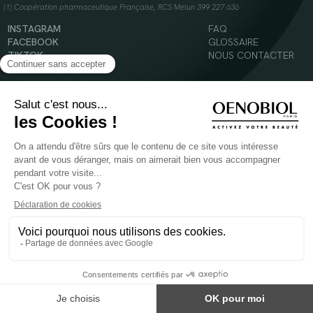
(1) Coopération pharmaceutique Française, RCS Melun 399 227 636
INSTAGRAM
FAQ
FACEBOOK
GLOSSAIRE
TIKTOK
NOUS CONTACTER
YOUTUBE
Mentions légales
Conditions Générales d’Utilisation
Politique en matière de cookies
© 2024 Oenobiol Paris
POUR VOTRE SANTÉ, MANGEZ AU MOINS CINQ FRUITS ET LÉGUMES PAR JOUR -
WWW.MANGERBOUGER.FR
Les complément alimentaires doivent être utilisés dans le cadre d'un mode de vie sain et
ne pas être utilisés comme substituts d'un régimes alimentaire varié et équilibré.
Réservé à l'adulte. Consulter attentivement l'étiquetage des produits avant l'utilisation.