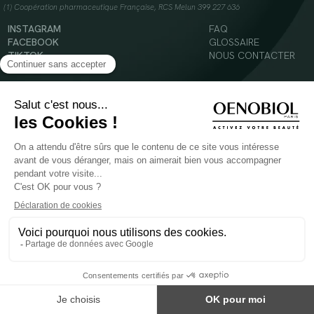
(1) Coopération pharmaceutique Française, RCS Melun 399 227 636
INSTAGRAM
FAQ
FACEBOOK
GLOSSAIRE
TIKTOK
NOUS CONTACTER
YOUTUBE
Mentions légales
Conditions Générales d’Utilisation
Politique en matière de cookies
© 2024 Oenobiol Paris
POUR VOTRE SANTÉ, MANGEZ AU MOINS CINQ FRUITS ET LÉGUMES PAR JOUR -
WWW.MANGERBOUGER.FR
Les complément alimentaires doivent être utilisés dans le cadre d'un mode de vie sain et
ne pas être utilisés comme substituts d'un régimes alimentaire varié et équilibré.
Réservé à l'adulte. Consulter attentivement l'étiquetage des produits avant l'utilisation.