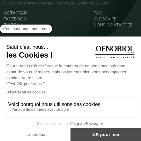
(1) Coopération pharmaceutique Française, RCS Melun 399 227 636
INSTAGRAM
FAQ
FACEBOOK
GLOSSAIRE
TIKTOK
NOUS CONTACTER
YOUTUBE
Mentions légales
Conditions Générales d’Utilisation
Politique en matière de cookies
© 2024 Oenobiol Paris
POUR VOTRE SANTÉ, MANGEZ AU MOINS CINQ FRUITS ET LÉGUMES PAR JOUR -
WWW.MANGERBOUGER.FR
Les complément alimentaires doivent être utilisés dans le cadre d'un mode de vie sain et
ne pas être utilisés comme substituts d'un régimes alimentaire varié et équilibré.
Réservé à l'adulte. Consulter attentivement l'étiquetage des produits avant l'utilisation.