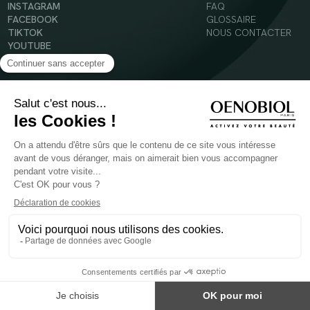
INSTAGRAM
FAQ
FACEBOOK
GLOSSAIRE
TIKTOK
NOUS CONTACTER
YOUTUBE
Mentions légales
Conditions Générales d’Utilisation
Politique en matière de cookies
© 2024 Oenobiol Paris
POUR VOTRE SANTÉ, MANGEZ AU MOINS CINQ FRUITS ET LÉGUMES PAR JOUR -
WWW.MANGERBOUGER.FR
Les complément alimentaires doivent être utilisés dans le cadre d'un mode de vie sain et
ne pas être utilisés comme substituts d'un régimes alimentaire varié et équilibré.
Réservé à l'adulte. Consulter attentivement l'étiquetage des produits avant l'utilisation.