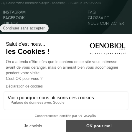
(1) Coopération pharmaceutique Française, RCS Melun 399 227 636
INSTAGRAM
FAQ
FACEBOOK
GLOSSAIRE
TIKTOK
NOUS CONTACTER
YOUTUBE
Mentions légales
Conditions Générales d’Utilisation
Politique en matière de cookies
© 2024 Oenobiol Paris
POUR VOTRE SANTÉ, MANGEZ AU MOINS CINQ FRUITS ET LÉGUMES PAR JOUR -
WWW.MANGERBOUGER.FR
Les complément alimentaires doivent être utilisés dans le cadre d'un mode de vie sain et
ne pas être utilisés comme substituts d'un régimes alimentaire varié et équilibré.
Réservé à l'adulte. Consulter attentivement l'étiquetage des produits avant l'utilisation.