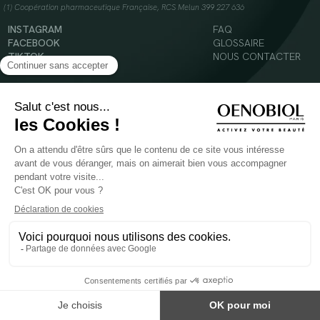
(1) Coopération pharmaceutique Française, RCS Melun 399 227 636
INSTAGRAM
FAQ
FACEBOOK
GLOSSAIRE
TIKTOK
NOUS CONTACTER
YOUTUBE
Mentions légales
Conditions Générales d’Utilisation
Politique en matière de cookies
© 2024 Oenobiol Paris
POUR VOTRE SANTÉ, MANGEZ AU MOINS CINQ FRUITS ET LÉGUMES PAR JOUR -
WWW.MANGERBOUGER.FR
Les complément alimentaires doivent être utilisés dans le cadre d'un mode de vie sain et
ne pas être utilisés comme substituts d'un régimes alimentaire varié et équilibré.
Réservé à l'adulte. Consulter attentivement l'étiquetage des produits avant l'utilisation.