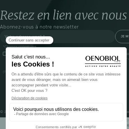
Restez en lien avec nous
Abonnez-vous à notre newsletter
*Champs obligatoires
En cliquant sur cette case, j’accepte que Cooper(1) traite les données recueil
communiquer des informations commerciales sur ses produits et offres. Pour e
gestion de vos données et vos droits, rendez-vous
ici
(1) Coopération pharmaceutique Française, RCS Melun 399 227 636
© 2024 OENOBIOL PARIS
Mentions légales
Conditions Générales d’Utilisation
Po
POUR VOTRE 
Les complément alimentaires doivent être utili