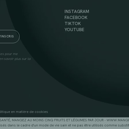
INSTAGRAM
FACEBOOK
TIKTOK
YOUTUBE
lies pour me
n savoir plus sur la
litique en matière de cookies
SANTÉ, MANGEZ AU MOINS CINQ FRUITS ET LÉGUMES PAR JOUR - WWW.MAN
sés dans le cadre d'un mode de vie sain et ne pas être utilisés comme substitu