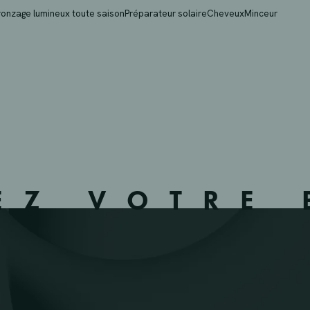
BA – NEVELE – 444902
ronzage lumineux toute saison
Préparateur solaire
Cheveux
Minceur
EZ VOTRE 