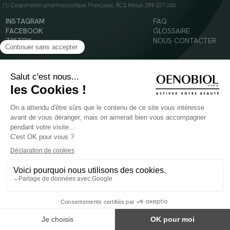
(1) Coopération pharmaceutique Française, RCS Melun 399 227 636
INSTAGRAM
FAQ
FACEBOOK
GLOSSAIRE
TIKTOK
NOUS CONTACTER
YOUTUBE
Mentions légales
Conditions Générales d’Utilisation
Politique en matière de cookies
© 2024 Oenobiol Paris
POUR VOTRE SANTÉ, MANGEZ AU MOINS CINQ FRUITS ET LÉGUMES PAR JOUR -
WWW.MANGERBOUGER.FR
Les complément alimentaires doivent être utilisés dans le cadre d'un mode de vie sain et
ne pas être utilisés comme substituts d'un régimes alimentaire varié et équilibré.
Réservé à l'adulte. Consulter attentivement l'étiquetage des produits avant l'utilisation.