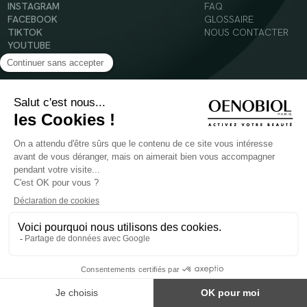
INSTAGRAM
FAQ
FACEBOOK
GLOSSAIRE
TIKTOK
NOUS CONTACTER
YOUTUBE
Mentions légales
Conditions Générales d’Utilisation
Politique en matière de cookies
© 2024 Oenobiol Paris
POUR VOTRE SANTÉ, MANGEZ AU MOINS CINQ FRUITS ET LÉGUMES PAR JOUR -
WWW.MANGERBOUGER.FR
Les complément alimentaires doivent être utilisés dans le cadre d'un mode de vie sain et
ne pas être utilisés comme substituts d'un régimes alimentaire varié et équilibré.
Réservé à l'adulte. Consulter attentivement l'étiquetage des produits avant l'utilisation.