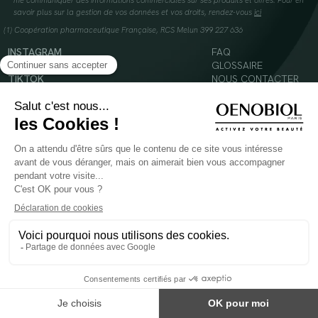
me communiquer des informations commerciales sur ses produits et offres. Pour en
savoir plus sur la gestion de vos données et vos droits, rendez-vous
ici
(1) Coopération pharmaceutique Française, RCS Melun 399 227 636
INSTAGRAM
FAQ
FACEBOOK
GLOSSAIRE
TIKTOK
NOUS CONTACTER
YOUTUBE
Mentions légales
Conditions Générales d’Utilisation
Politique en matière de cookies
© 2024 Oenobiol Paris
POUR VOTRE SANTÉ, MANGEZ AU MOINS CINQ FRUITS ET LÉGUMES PAR JOUR -
WWW.MANGERBOUGER.FR
Les complément alimentaires doivent être utilisés dans le cadre d'un mode de vie sain et
ne pas être utilisés comme substituts d'un régimes alimentaire varié et équilibré.
Réservé à l'adulte. Consulter attentivement l'étiquetage des produits avant l'utilisation.