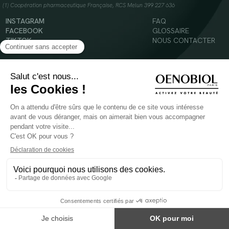
(1) Coopération pharmaceutique Française, RCS Melun 399 227 636
INSTAGRAM
FAQ
FACEBOOK
GLOSSAIRE
TIKTOK
NOUS CONTACTER
YOUTUBE
Mentions légales
Conditions Générales d’Utilisation
Politique en matière de cookies
© 2024 Oenobiol Paris
POUR VOTRE SANTÉ, MANGEZ AU MOINS CINQ FRUITS ET LÉGUMES PAR JOUR -
WWW.MANGERBOUGER.FR
Les complément alimentaires doivent être utilisés dans le cadre d'un mode de vie sain et
ne pas être utilisés comme substituts d'un régimes alimentaire varié et équilibré.
Réservé à l'adulte. Consulter attentivement l'étiquetage des produits avant l'utilisation.