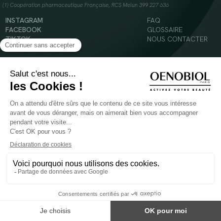
(1) Coopération pharmaceutique Française, RCS Melun 399 227 636
INSTAGRAM
FAQ
FACEBOOK
GLOSSAIRE
TIKTOK
NOUS CONTACTER
YOUTUBE
Mentions légales
Conditions Générales d’Utilisation
Politique en matière de cookies
© 2024 Oenobiol Paris
POUR VOTRE SANTÉ, MANGEZ AU MOINS CINQ FRUITS ET LÉGUMES PAR JOUR -
WWW.MANGERBOUGER.FR
Les complément alimentaires doivent être utilisés dans le cadre d'un mode de vie sain et
ne pas être utilisés comme substituts d'un régimes alimentaire varié et équilibré.
Réservé à l'adulte. Consulter attentivement l'étiquetage des produits avant l'utilisation.