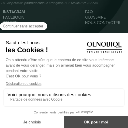
(1) Coopération pharmaceutique Française, RCS Melun 399 227 636
INSTAGRAM
FAQ
FACEBOOK
GLOSSAIRE
TIKTOK
NOUS CONTACTER
YOUTUBE
Mentions légales
Conditions Générales d’Utilisation
Politique en matière de cookies
© 2024 Oenobiol Paris
POUR VOTRE SANTÉ, MANGEZ AU MOINS CINQ FRUITS ET LÉGUMES PAR JOUR -
WWW.MANGERBOUGER.FR
Les complément alimentaires doivent être utilisés dans le cadre d'un mode de vie sain et
ne pas être utilisés comme substituts d'un régimes alimentaire varié et équilibré.
Réservé à l'adulte. Consulter attentivement l'étiquetage des produits avant l'utilisation.