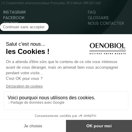
(1) Coopération pharmaceutique Française, RCS Melun 399 227 636
INSTAGRAM
FAQ
FACEBOOK
GLOSSAIRE
TIKTOK
NOUS CONTACTER
YOUTUBE
Mentions légales
Conditions Générales d’Utilisation
Politique en matière de cookies
© 2024 Oenobiol Paris
POUR VOTRE SANTÉ, MANGEZ AU MOINS CINQ FRUITS ET LÉGUMES PAR JOUR -
WWW.MANGERBOUGER.FR
Les complément alimentaires doivent être utilisés dans le cadre d'un mode de vie sain et
ne pas être utilisés comme substituts d'un régimes alimentaire varié et équilibré.
Réservé à l'adulte. Consulter attentivement l'étiquetage des produits avant l'utilisation.