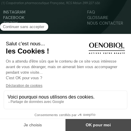
(1) Coopération pharmaceutique Française, RCS Melun 399 227 636
INSTAGRAM
FAQ
FACEBOOK
GLOSSAIRE
TIKTOK
NOUS CONTACTER
YOUTUBE
Mentions légales
Conditions Générales d’Utilisation
Politique en matière de cookies
© 2024 Oenobiol Paris
POUR VOTRE SANTÉ, MANGEZ AU MOINS CINQ FRUITS ET LÉGUMES PAR JOUR -
WWW.MANGERBOUGER.FR
Les complément alimentaires doivent être utilisés dans le cadre d'un mode de vie sain et
ne pas être utilisés comme substituts d'un régimes alimentaire varié et équilibré.
Réservé à l'adulte. Consulter attentivement l'étiquetage des produits avant l'utilisation.