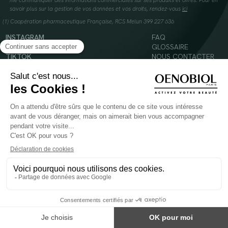
me communiquer des informations commerciales sur ses produits et offres. Pour en
savoir plus sur la gestion de vos données et vos droits, rendez-vous
ici
(1) Coopération pharmaceutique Française, RCS Melun 399 227 636
INSTAGRAM
FAQ
FACEBOOK
GLOSSAIRE
TIKTOK
NOUS CONTACTER
YOUTUBE
Mentions légales
Conditions Générales d’Utilisation
Politique en matière de cookies
© 2024 Oenobiol Paris
POUR VOTRE SANTÉ, MANGEZ AU MOINS CINQ FRUITS ET LÉGUMES PAR JOUR -
WWW.MANGERBOUGER.FR
Les complément alimentaires doivent être utilisés dans le cadre d'un mode de vie sain et
ne pas être utilisés comme substituts d'un régimes alimentaire varié et équilibré.
Réservé à l'adulte. Consulter attentivement l'étiquetage des produits avant l'utilisation.