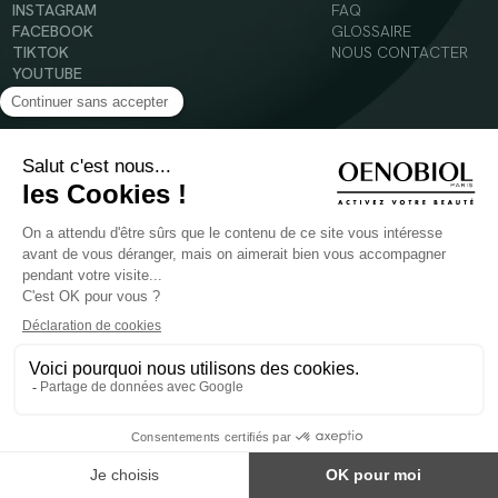
INSTAGRAM
FAQ
FACEBOOK
GLOSSAIRE
TIKTOK
NOUS CONTACTER
YOUTUBE
Mentions légales
Conditions Générales d’Utilisation
Politique en matière de cookies
© 2024 Oenobiol Paris
POUR VOTRE SANTÉ, MANGEZ AU MOINS CINQ FRUITS ET LÉGUMES PAR JOUR -
WWW.MANGERBOUGER.FR
Les complément alimentaires doivent être utilisés dans le cadre d'un mode de vie sain et
ne pas être utilisés comme substituts d'un régimes alimentaire varié et équilibré.
Réservé à l'adulte. Consulter attentivement l'étiquetage des produits avant l'utilisation.