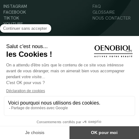
INSTAGRAM
FAQ
FACEBOOK
GLOSSAIRE
TIKTOK
NOUS CONTACTER
YOUTUBE
Mentions légales
Conditions Générales d’Utilisation
Politique en matière de cookies
© 2024 Oenobiol Paris
POUR VOTRE SANTÉ, MANGEZ AU MOINS CINQ FRUITS ET LÉGUMES PAR JOUR -
WWW.MANGERBOUGER.FR
Les complément alimentaires doivent être utilisés dans le cadre d'un mode de vie sain et
ne pas être utilisés comme substituts d'un régimes alimentaire varié et équilibré.
Réservé à l'adulte. Consulter attentivement l'étiquetage des produits avant l'utilisation.