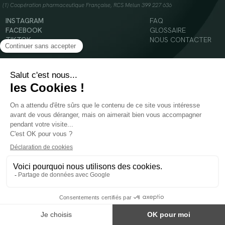
(1) Coopération pharmaceutique Française, RCS Melun 399 227 636
INSTAGRAM
FAQ
FACEBOOK
GLOSSAIRE
TIKTOK
NOUS CONTACTER
YOUTUBE
Mentions légales
Conditions Générales d’Utilisation
Politique en matière de cookies
© 2024 Oenobiol Paris
POUR VOTRE SANTÉ, MANGEZ AU MOINS CINQ FRUITS ET LÉGUMES PAR JOUR -
WWW.MANGERBOUGER.FR
Les complément alimentaires doivent être utilisés dans le cadre d'un mode de vie sain et
ne pas être utilisés comme substituts d'un régimes alimentaire varié et équilibré.
Réservé à l'adulte. Consulter attentivement l'étiquetage des produits avant l'utilisation.