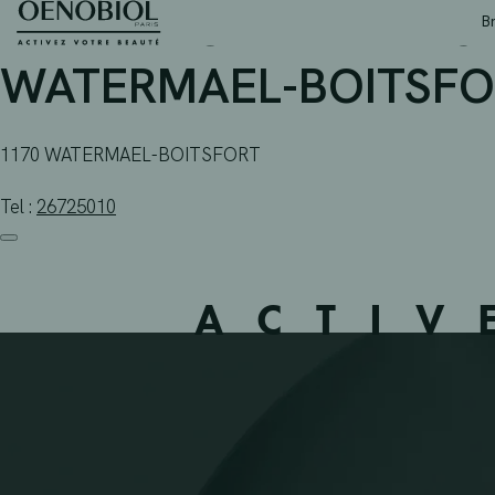
PHARMACIE ALAERTS B
Skip
B
to
content
WATERMAEL-BOITSFOR
1170 WATERMAEL-BOITSFORT
Tel :
26725010
ACTIV