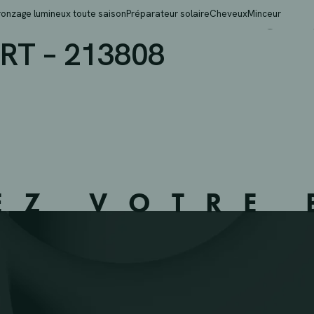
. – WATERMAEL-BOITS
ronzage lumineux toute saison
Préparateur solaire
Cheveux
Minceur
T – 213808
EZ VOTRE 