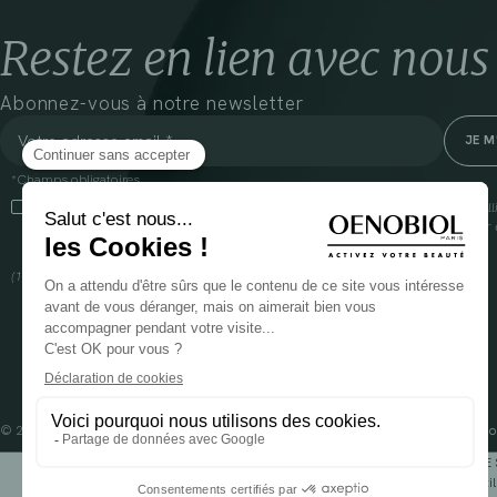
Restez en lien avec nous
Abonnez-vous à notre newsletter
*Champs obligatoires
En cliquant sur cette case, j’accepte que Cooper(1) traite les données recueil
communiquer des informations commerciales sur ses produits et offres. Pour e
gestion de vos données et vos droits, rendez-vous
ici
(1) Coopération pharmaceutique Française, RCS Melun 399 227 636
© 2024 OENOBIOL PARIS
Mentions légales
Conditions Générales d’Utilisation
Po
POUR VOTRE 
Les complément alimentaires doivent être utili