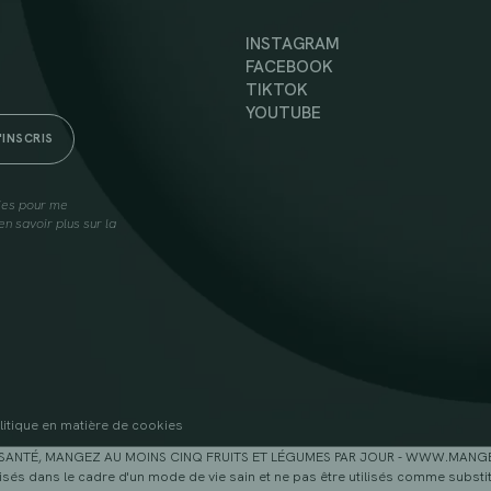
INSTAGRAM
FACEBOOK
TIKTOK
YOUTUBE
lies pour me
n savoir plus sur la
litique en matière de cookies
SANTÉ, MANGEZ AU MOINS CINQ FRUITS ET LÉGUMES PAR JOUR - WWW.MAN
sés dans le cadre d'un mode de vie sain et ne pas être utilisés comme substitu