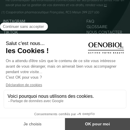
me communiquer des informations commerciales sur ses produits et offres. Pour en
savoir plus sur la gestion de vos données et vos droits, rendez-vous
ici
(1) Coopération pharmaceutique Française, RCS Melun 399 227 636
INSTAGRAM
FAQ
FACEBOOK
GLOSSAIRE
TIKTOK
NOUS CONTACTER
YOUTUBE
Mentions légales
Conditions Générales d’Utilisation
Politique en matière de cookies
© 2024 Oenobiol Paris
POUR VOTRE SANTÉ, MANGEZ AU MOINS CINQ FRUITS ET LÉGUMES PAR JOUR -
WWW.MANGERBOUGER.FR
Les complément alimentaires doivent être utilisés dans le cadre d'un mode de vie sain et
ne pas être utilisés comme substituts d'un régimes alimentaire varié et équilibré.
Réservé à l'adulte. Consulter attentivement l'étiquetage des produits avant l'utilisation.