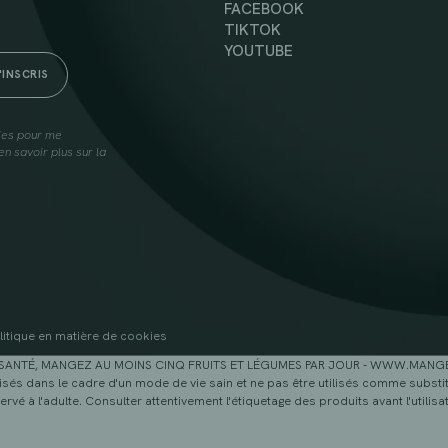
FACEBOOK
TIKTOK
YOUTUBE
lies pour me
n savoir plus sur la
litique en matière de cookies
SANTÉ, MANGEZ AU MOINS CINQ FRUITS ET LÉGUMES PAR JOUR - WWW.MAN
sés dans le cadre d'un mode de vie sain et ne pas être utilisés comme substitu
ervé à l'adulte. Consulter attentivement l'étiquetage des produits avant l'utilisat