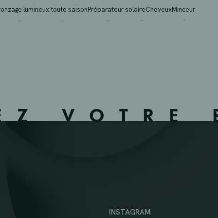
OLLIGNIES – OLLIGNIE
ronzage lumineux toute saison
Préparateur solaire
Cheveux
Minceur
EZ VOTRE 
INSTAGRAM