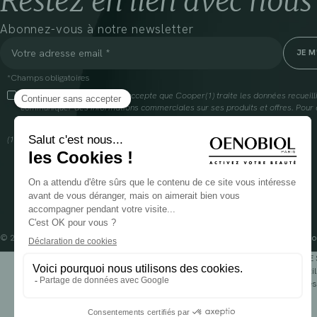
Restez en lien avec nous
Abonnez-vous à notre newsletter
*Champs obligatoires
En cliquant sur cette case, j’accepte que Cooper(1) traite les données recueil
communiquer des informations commerciales sur ses produits et offres. Pour e
gestion de vos données et vos droits, rendez-vous
ici
(1) Coopération pharmaceutique Française, RCS Melun 399 227 636
© 2024 OENOBIOL PARIS
Mentions légales
Conditions Générales d’Utilisation
Po
POUR VOTRE 
Les complément alimentaires doivent être utili
Rés