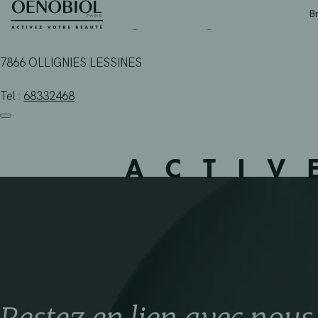
PHARMACIE AU PAVE D’
Skip
B
to
content
7866 OLLIGNIES LESSINES
Tel :
68332468
ACTIV