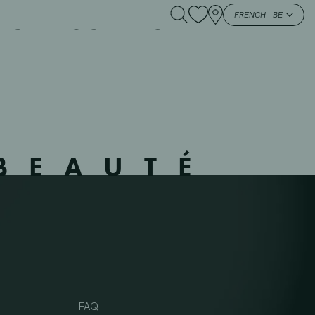
S LESSINES – 553001
FRENCH - BE
BEAUTÉ
FAQ