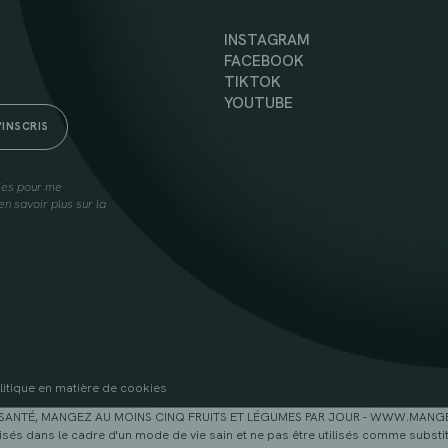
INSTAGRAM
FACEBOOK
TIKTOK
YOUTUBE
lies pour me
n savoir plus sur la
litique en matière de cookies
SANTÉ, MANGEZ AU MOINS CINQ FRUITS ET LÉGUMES PAR JOUR - WWW.MAN
sés dans le cadre d'un mode de vie sain et ne pas être utilisés comme substitu