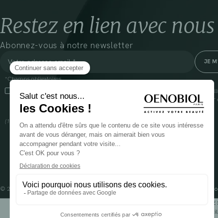
Restez en lien avec nous
Abonnez-vous à notre newsletter
*Champs obligatoires
En cliquant sur cette case, j’accepte que Cooper(1) traite les données recueil
communiquer des informations commerciales sur ses produits et offres. Pour e
gestion de vos données et vos droits, rendez-vous
ici
(1) Coopération pharmaceutique Française, RCS Melun 399 227 636
© 2024 OENOBIOL PARIS
Mentions légales
Conditions Générales d’Utilisation
Po
POUR VOTRE 
Les complément alimentaires doivent être utili