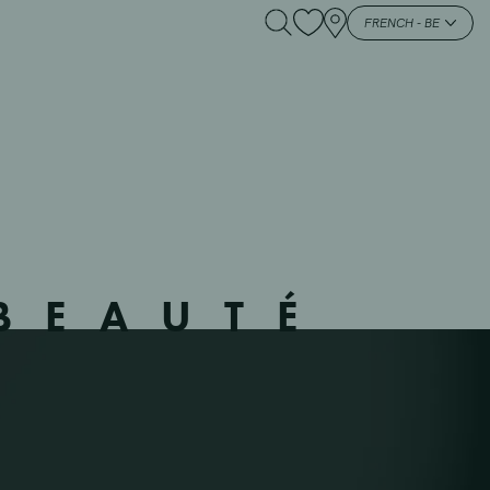
540901 – WARN –
FRENCH - BE
BEAUTÉ