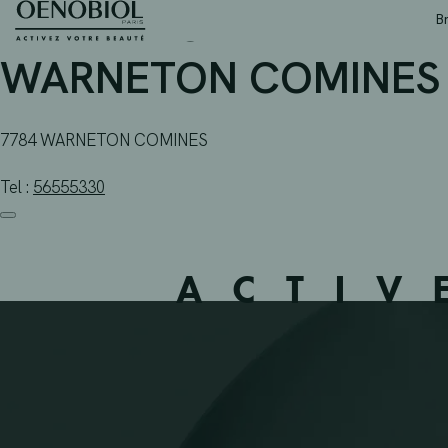
PHARMACIE BEELE – 
Skip
B
to
content
WARNETON COMINES 
7784 WARNETON COMINES
Tel :
56555330
ACTIV