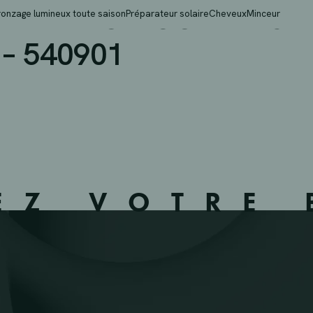
WARNETON COMINES – 
ronzage lumineux toute saison
Préparateur solaire
Cheveux
Minceur
– 540901
EZ VOTRE 