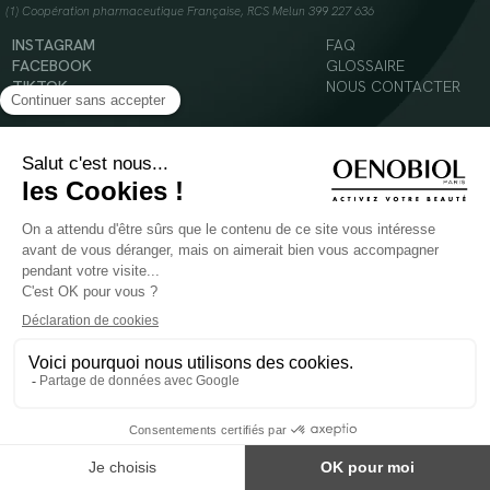
(1) Coopération pharmaceutique Française, RCS Melun 399 227 636
INSTAGRAM
FAQ
FACEBOOK
GLOSSAIRE
TIKTOK
NOUS CONTACTER
YOUTUBE
Mentions légales
Conditions Générales d’Utilisation
Politique en matière de cookies
© 2024 Oenobiol Paris
POUR VOTRE SANTÉ, MANGEZ AU MOINS CINQ FRUITS ET LÉGUMES PAR JOUR -
WWW.MANGERBOUGER.FR
Les complément alimentaires doivent être utilisés dans le cadre d'un mode de vie sain et
ne pas être utilisés comme substituts d'un régimes alimentaire varié et équilibré.
Réservé à l'adulte. Consulter attentivement l'étiquetage des produits avant l'utilisation.