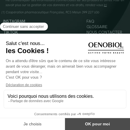
me communiquer des informations commerciales sur ses produits et offres. Pour en
savoir plus sur la gestion de vos données et vos droits, rendez-vous
ici
(1) Coopération pharmaceutique Française, RCS Melun 399 227 636
INSTAGRAM
FAQ
FACEBOOK
GLOSSAIRE
TIKTOK
NOUS CONTACTER
YOUTUBE
Mentions légales
Conditions Générales d’Utilisation
Politique en matière de cookies
© 2024 Oenobiol Paris
POUR VOTRE SANTÉ, MANGEZ AU MOINS CINQ FRUITS ET LÉGUMES PAR JOUR -
WWW.MANGERBOUGER.FR
Les complément alimentaires doivent être utilisés dans le cadre d'un mode de vie sain et
ne pas être utilisés comme substituts d'un régimes alimentaire varié et équilibré.
Réservé à l'adulte. Consulter attentivement l'étiquetage des produits avant l'utilisation.