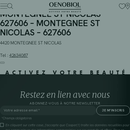
PHARMACIE BIOPHA –
Skip
to
MONTEGNEE ST NICOLAS –
content
627606 – MONTEGNEE ST
NICOLAS – 627606
4420 MONTEGNEE ST NICOLAS
Tel :
42634087
ACTIVEZ VOTRE BEAUTÉ
Restez en lien avec nous
ABONNEZ-VOUS À NOTRE NEWSLETTER
*Champs obligatoires
En cliquant sur cette case, j’accepte que Cooper(1) traite les données recueillies pour