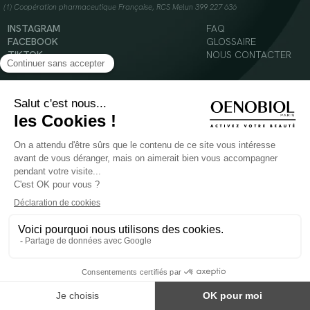
(1) Coopération pharmaceutique Française, RCS Melun 399 227 636
INSTAGRAM
FAQ
FACEBOOK
GLOSSAIRE
TIKTOK
NOUS CONTACTER
YOUTUBE
Mentions légales
Conditions Générales d’Utilisation
Politique en matière de cookies
© 2024 Oenobiol Paris
POUR VOTRE SANTÉ, MANGEZ AU MOINS CINQ FRUITS ET LÉGUMES PAR JOUR -
WWW.MANGERBOUGER.FR
Les complément alimentaires doivent être utilisés dans le cadre d'un mode de vie sain et
ne pas être utilisés comme substituts d'un régimes alimentaire varié et équilibré.
Réservé à l'adulte. Consulter attentivement l'étiquetage des produits avant l'utilisation.