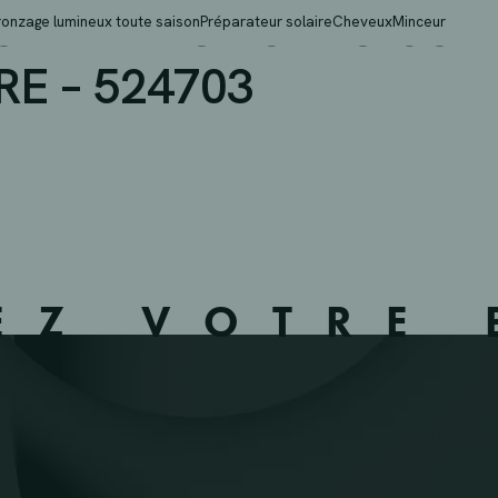
SPRL – MONCEAU-SUR-
ronzage lumineux toute saison
Préparateur solaire
Cheveux
Minceur
E – 524703
EZ VOTRE 