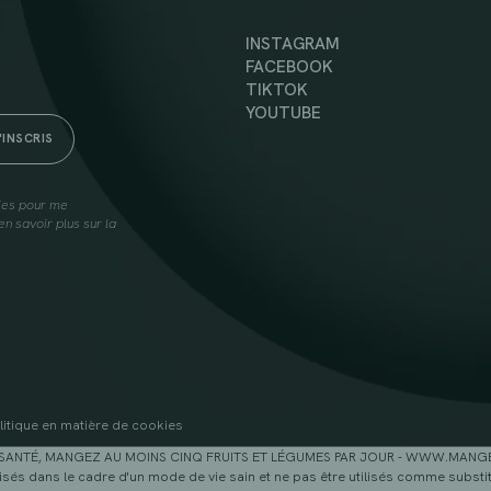
INSTAGRAM
FACEBOOK
TIKTOK
YOUTUBE
lies pour me
n savoir plus sur la
litique en matière de cookies
SANTÉ, MANGEZ AU MOINS CINQ FRUITS ET LÉGUMES PAR JOUR - WWW.MAN
sés dans le cadre d'un mode de vie sain et ne pas être utilisés comme substitu