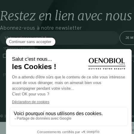
Restez en lien avec nous
Abonnez-vous à notre newsletter
*Champs obligatoires
En cliquant sur cette case, j’accepte que Cooper(1) traite les données recueil
communiquer des informations commerciales sur ses produits et offres. Pour e
gestion de vos données et vos droits, rendez-vous
ici
(1) Coopération pharmaceutique Française, RCS Melun 399 227 636
© 2024 OENOBIOL PARIS
Mentions légales
Conditions Générales d’Utilisation
Po
POUR VOTRE 
Les complément alimentaires doivent être utili