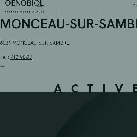
PHARMACIE BRISMEE 
Skip
B
to
content
MONCEAU-SUR-SAMBR
6031 MONCEAU-SUR-SAMBRE
Tel :
71328337
ACTIV